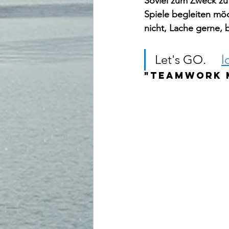
Soviel zum Zweck zu 
Spiele begleiten mö
nicht, Lache gerne, 
Let's GO.     
l
"teamwork 