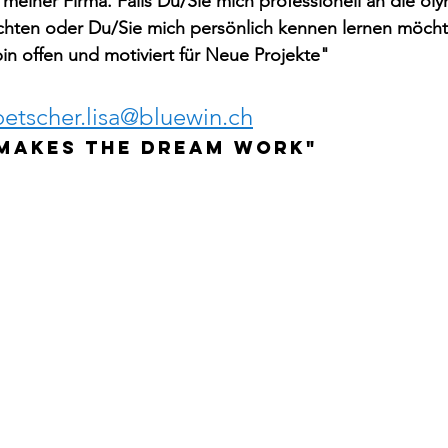
meiner Firma. Falls Du/Sie mich professionell an die ol
chten oder Du/Sie mich persönlich kennen lernen möchte
bin offen und motiviert für Neue Projekte"
oetscher.lisa@bluewin.ch
makes the dream work"