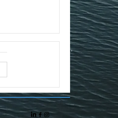
eifache
hweizermeisterin