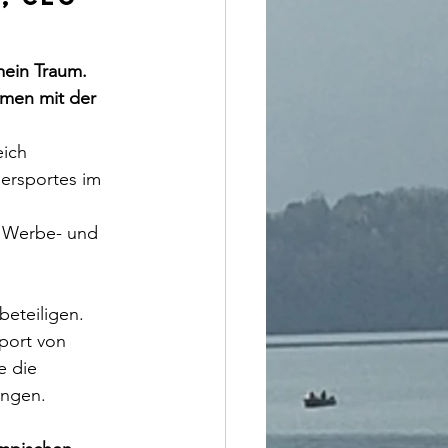
mein Traum. 
mmen mit der 
ich 
ersportes im 
n Werbe- und 
eteiligen. 
port von 
e die 
ungen.