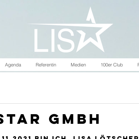
Agenda
Referentin
Medien
100er Club
 Star GmbH
.11.2021 bin ich, Lisa Lötsche