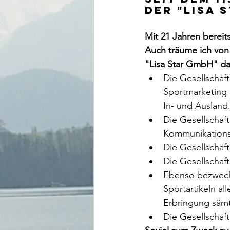
der "Lisa S
Mit 21 Jahren bereit
Auch träume ich von 
"Lisa Star GmbH" das
Die Gesellschaf
Sportmarketing 
In- und Ausland.
Die Gesellschaf
Kommunikations
Die Gesellschaf
Die Gesellschaf
Ebenso bezweckt
Sportartikeln al
Erbringung sämt
Die Gesellschaft