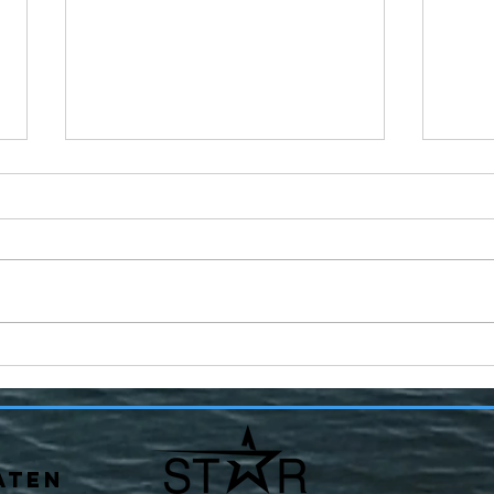
Trainingslager
n
Vichy
Zw
Sc
ATEN