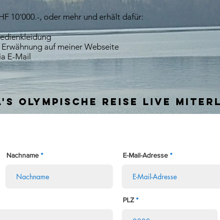
F 10'000.-, oder mehr und erhält dafür:
Medienkleidung
 Erwähnung auf meiner Webseite
a E-Mail
a's olympische reise live miter
Nachname
E-Mail-Adresse
PLZ