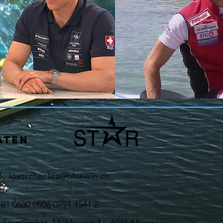
ATEN
l:
loetscher.lisa@bluewin.ch
30 0506 0794 4541 2