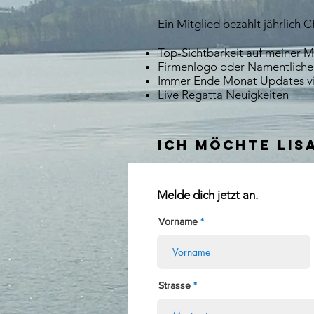
Ein Mitglied bezahlt jährlich
CH
Top-Sichtbarkeit auf meiner 
Firmenlogo oder Namentliche
Immer Ende Monat Updates vi
Live Regatta Neuigkeiten
Ich möchte lis
Melde dich jetzt an.
Vorname
Strasse