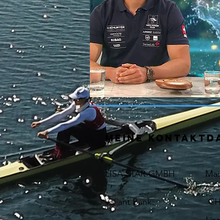
MEINE KONTAKTD
LISA STAR GMBH​
Mai
Valiant Bank: CH81 06